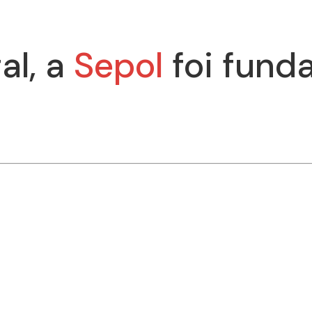
al, a
Sepol
foi fund