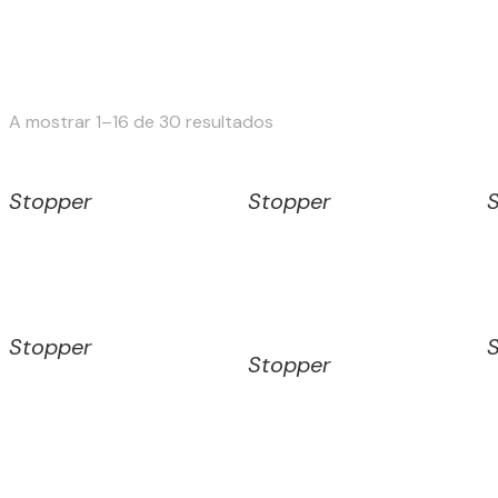
Classificado
A mostrar 1–16 de 30 resultados
por
mais
Stopper
Stopper
recente
Stopper
Stopper