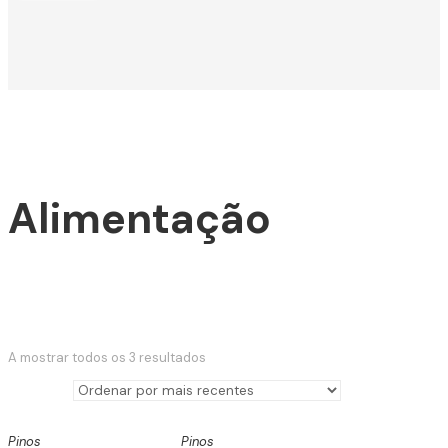
Alimentação
Classificado
A mostrar todos os 3 resultados
por
mais
recente
Pinos
Pinos