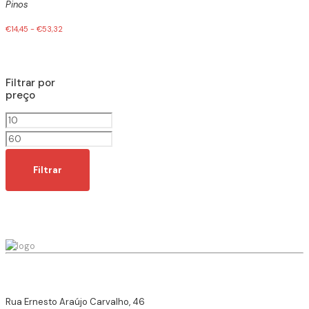
Pinos
€
14,45
-
€
53,32
Filtrar por
preço
Preço
mínimo
Preço
máximo
Filtrar
Rua Ernesto Araújo Carvalho, 46