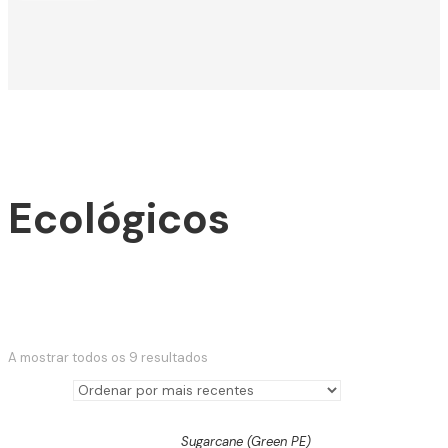
Ecológicos
Classificado
A mostrar todos os 9 resultados
por
mais
recente
Sugarcane (Green PE)