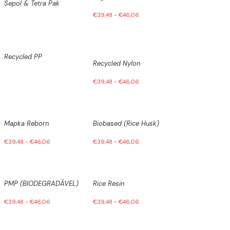
Sepol & Tetra Pak
€
39,48
-
€
46,06
Recycled PP
Recycled Nylon
€
39,48
-
€
46,06
Mapka Reborn
Biobased (Rice Husk)
€
39,48
-
€
46,06
€
39,48
-
€
46,06
PMP (BIODEGRADÁVEL)
Rice Resin
€
39,48
-
€
46,06
€
39,48
-
€
46,06