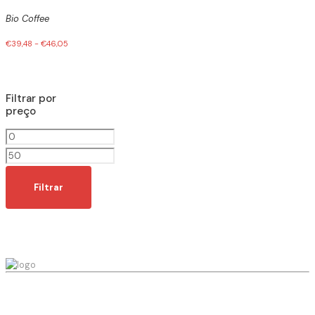
Bio Coffee
€
39,48
-
€
46,05
Filtrar por
preço
Preço
mínimo
Preço
máximo
Filtrar