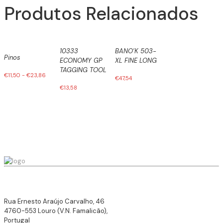
Produtos Relacionados
10333
BANO’K 503-
Pinos
ECONOMY GP
XL FINE LONG
TAGGING TOOL
€
11,50
-
€
23,86
€
47,54
€
13,58
Rua Ernesto Araújo Carvalho, 46
4760-553 Louro (V.N. Famalicão),
Portugal