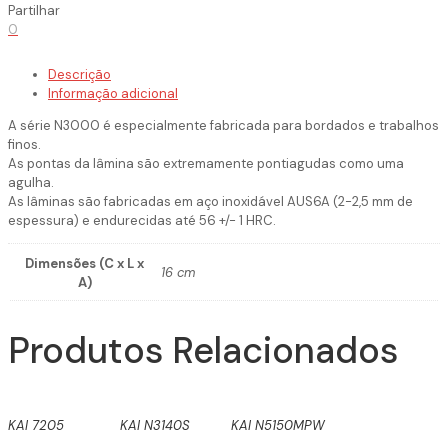
Partilhar
0
Descrição
Informação adicional
A série N3000 é especialmente fabricada para bordados e trabalhos
finos.
As pontas da lâmina são extremamente pontiagudas como uma
agulha.
As lâminas são fabricadas em aço inoxidável AUS6A (2-2,5 mm de
espessura) e endurecidas até 56 +/- 1 HRC.
Dimensões (C x L x
16 cm
A)
Produtos Relacionados
KAI 7205
KAI N3140S
KAI N5150MPW