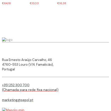
€
64,16
€
13,03
€
16,38
Rua Ernesto Araújo Carvalho, 46
4760-553 Louro (V.N. Famalicão),
Portugal
+351 252 300 700
(Chamada para rede fixa nacional)
marketing@sepol.pt