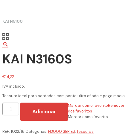
KAI N5100
KAI N3160S
€
14,22
IVA incluído.
Tesoura ideal para bordados com ponta ultra afiada e pega macia.
Quantidade
Marcar como favorito
Remover
de
Adicionar
dos favoritos
KAI
Marcar como favorito
N3160S
REF:
1022/16
Categorias:
N3000 SERIES
,
Tesouras