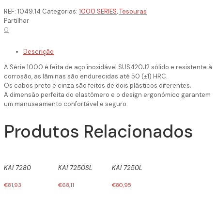
REF:
1049.14
Categorias:
1000 SERIES
,
Tesouras
Partilhar
0
Descrição
A Série 1000 é feita de aço inoxidável SUS420J2 sólido e resistente à
corrosão, as lâminas são endurecidas até 50 (±1) HRC.
Os cabos preto e cinza são feitos de dois plásticos diferentes.
A dimensão perfeita do elastômero e o design ergonómico garantem
um manuseamento confortável e seguro.
Produtos Relacionados
KAI 7280
KAI 7250SL
KAI 7250L
€
81,93
€
68,11
€
80,95