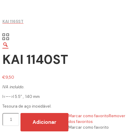
KAI 1165ST
KAI 1140ST
€
9,50
IVA incluído.
I<—->I 5.5” , 140 mm
Tesoura de aço inoxidável.
Quantidade
Marcar como favorito
Remover
de
Adicionar
dos favoritos
KAI
Marcar como favorito
1140ST