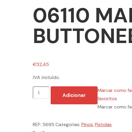
06110 MAR
BUTTONE
€
52,45
IVA incluído.
Quantidade
Marcar como fa
Adicionar
de
favoritos
06110
Marcar como fa
MARK
III
REF:
5695
Categorias:
Pinos
,
Pistolas
BUTTONEER