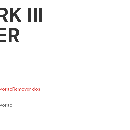
K III
ER
vorito
Remover dos
vorito