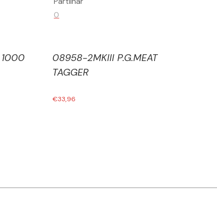
Partilhar
0
 1000
08958-2MKIII P.G.MEAT
TAGGER
€
33,96