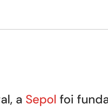
al, a
Sepol
foi fund