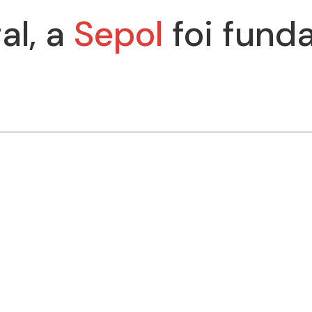
al, a
Sepol
foi fund