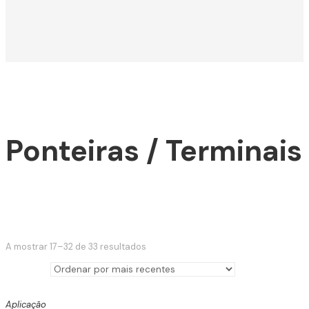
Ponteiras / Terminais
Classificado
A mostrar 17–32 de 33 resultados
por
mais
recente
Aplicação