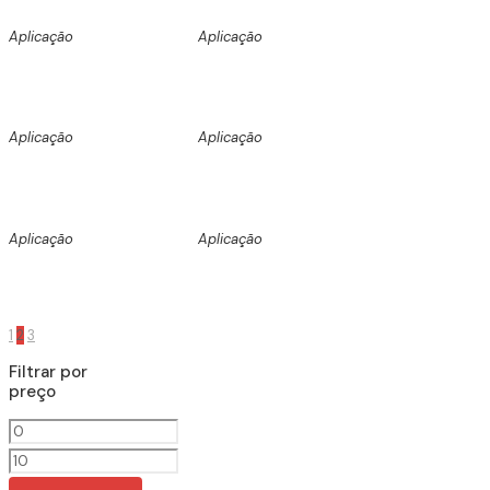
Aplicação
Aplicação
Aplicação
Aplicação
Aplicação
Aplicação
1
2
3
Filtrar por
preço
Preço
mínimo
Preço