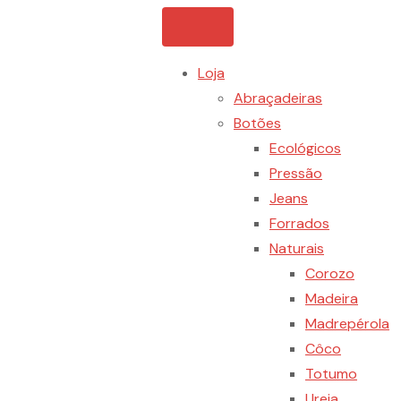
Loja
Abraçadeiras
Botões
Ecológicos
Pressão
Jeans
Forrados
Naturais
Corozo
Madeira
Madrepérola
Côco
Totumo
Ureia