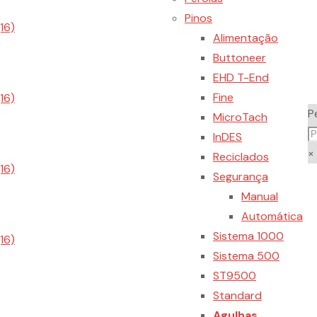
Pinos
Alimentação
Buttoneer
EHD T-End
Fine
P
MicroTach
InDES
×
Reciclados
Segurança
Manual
Automática
Sistema 1000
Sistema 500
ST9500
Standard
Agulhas