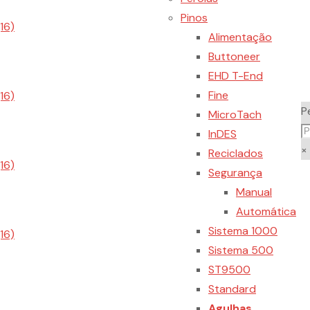
Pinos
Alimentação
Buttoneer
EHD T-End
Fine
P
MicroTach
InDES
×
Reciclados
Segurança
Manual
Automática
Sistema 1000
Sistema 500
ST9500
Standard
Agulhas