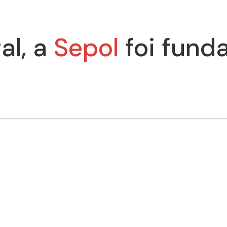
al, a
Sepol
foi fund